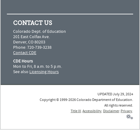
CONTACT US
Colorado Dept. of Education
201 East Colfax Ave.
Denver, CO 80203
Phone: 720-739-3238
Contact CDE
CDE Hours
Mon to Fri, 8 a.m. to 5 p.m.
See also
Licensing Hours
UPDATED July 29, 2024
Copyright © 1999-2026 Colorado Department of Education.
All rights reserved.
Title IX
.
Accessibility
.
Disclaimer
.
Privacy
.