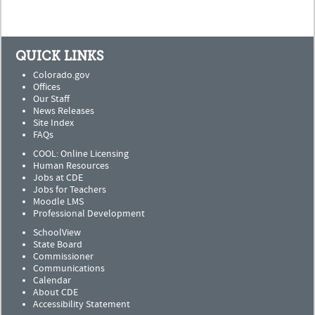
QUICK LINKS
Colorado.gov
Offices
Our Staff
News Releases
Site Index
FAQs
COOL: Online Licensing
Human Resources
Jobs at CDE
Jobs for Teachers
Moodle LMS
Professional Development
SchoolView
State Board
Commissioner
Communications
Calendar
About CDE
Accessibility Statement