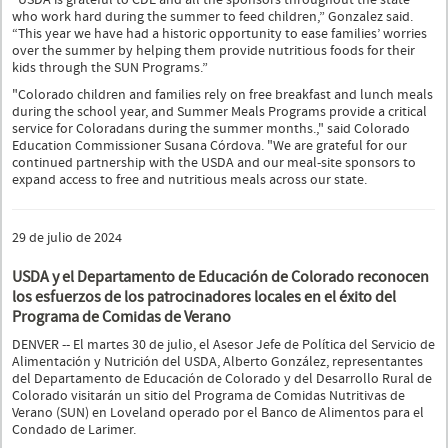
who work hard during the summer to feed children,” Gonzalez said.
“This year we have had a historic opportunity to ease families’ worries
over the summer by helping them provide nutritious foods for their
kids through the SUN Programs.”
"Colorado children and families rely on free breakfast and lunch meals
during the school year, and Summer Meals Programs provide a critical
service for Coloradans during the summer months.," said Colorado
Education Commissioner Susana Córdova. "We are grateful for our
continued partnership with the USDA and our meal-site sponsors to
expand access to free and nutritious meals across our state.
29 de julio de 2024
USDA y el Departamento de Educación de Colorado reconocen
los esfuerzos de los patrocinadores locales en el éxito del
Programa de Comidas de Verano
DENVER -- El martes 30 de julio, el Asesor Jefe de Política del Servicio de
Alimentación y Nutrición del USDA, Alberto González, representantes
del Departamento de Educación de Colorado y del Desarrollo Rural de
Colorado visitarán un sitio del Programa de Comidas Nutritivas de
Verano (SUN) en Loveland operado por el Banco de Alimentos para el
Condado de Larimer.