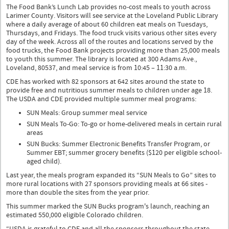
The Food Bank’s Lunch Lab provides no-cost meals to youth across
Larimer County. Visitors will see service at the Loveland Public Library
where a daily average of about 60 children eat meals on Tuesdays,
Thursdays, and Fridays. The food truck visits various other sites every
day of the week. Across all of the routes and locations served by the
food trucks, the Food Bank projects providing more than 25,000 meals
to youth this summer. The library is located at 300 Adams Ave.,
Loveland, 80537, and meal service is from 10:45 – 11:30 a.m.
CDE has worked with 82 sponsors at 642 sites around the state to
provide free and nutritious summer meals to children under age 18.
The USDA and CDE provided multiple summer meal programs:
SUN Meals: Group summer meal service
SUN Meals To-Go: To-go or home-delivered meals in certain rural
areas
SUN Bucks: Summer Electronic Benefits Transfer Program, or
Summer EBT; summer grocery benefits ($120 per eligible school-
aged child).
Last year, the meals program expanded its “SUN Meals to Go” sites to
more rural locations with 27 sponsors providing meals at 66 sites -
more than double the sites from the year prior.
This summer marked the SUN Bucks program's launch, reaching an
estimated 550,000 eligible Colorado children.
“USDA is grateful to CDE and all the sponsors throughout the state