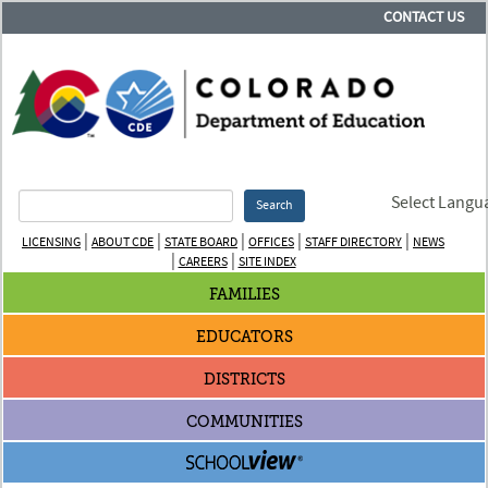
CONTACT US
Select Langu
Search
|
|
|
|
|
LICENSING
ABOUT CDE
STATE BOARD
OFFICES
STAFF DIRECTORY
NEWS
|
|
CAREERS
SITE INDEX
FAMILIES
EDUCATORS
DISTRICTS
COMMUNITIES